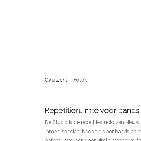
Overzicht
Foto's
Repetitieruimte voor band
De Studio is de repetitiestudio van Nie
ramen, speciaal bedoeld voor bands en mu
oefenruimte, een voorruimte met toilet én