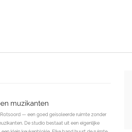
s en muzikanten
uw Rotsoord — een goed geïsoleerde ruimte zonder
zikanten. De studio bestaat uit een eigenlijke
 een klein keukenblokje. Elke band huurt de ruimte