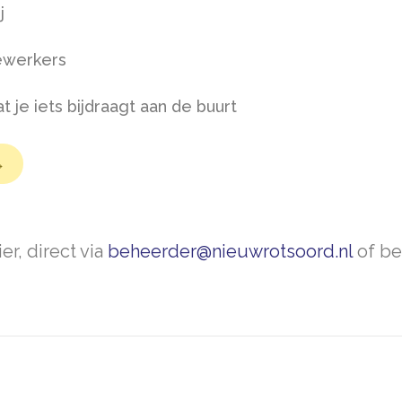
j
ewerkers
 je iets bijdraagt aan de buurt
→
r, direct via
beheerder@nieuwrotsoord.nl
of be